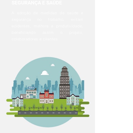
SEGURANÇA E SAÚDE
A adoção de medidas de saúde e
segurança no trabalho, evitam
acidentes, melhora a produtividade,
beneficiando assim o projeto,
colaboradores e clientes.