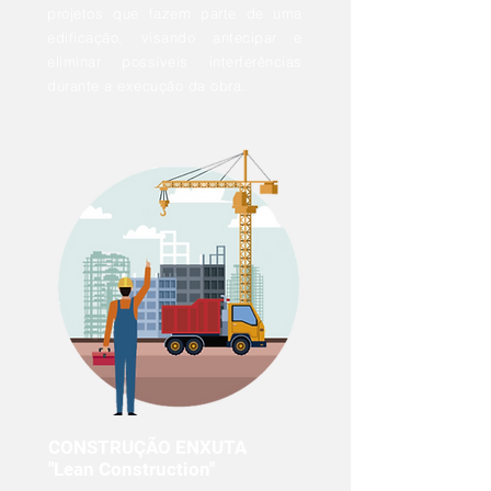
projetos que fazem parte de uma
edificação, visando antecipar e
eliminar possíveis interferências
durante a execução da obra.
CONSTRUÇÃO ENXUTA
"Lean Construction"