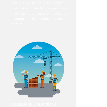
Com o fluxo de trabalho simples e
direto, essa metodologia garante a
eficiência do projeto, evitando
desperdícios de materiais, tempo e
dinheiro.
QUALIDADE E SERVIÇOS