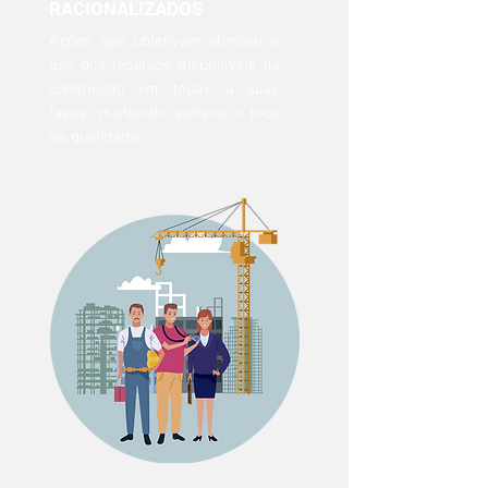
RACIONALIZADOS
Ações que objetivam otimizar o
uso dos recursos disponíveis na
construção em todas a suas
fases, mantendo sempre o foco
na qualidade.