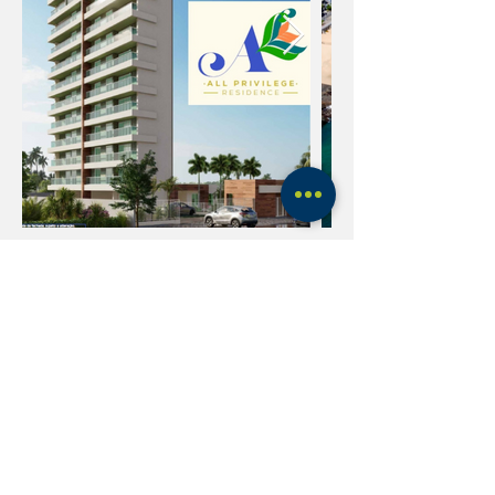
Empreendimentos
Mansão Le
Wall Street
Duc