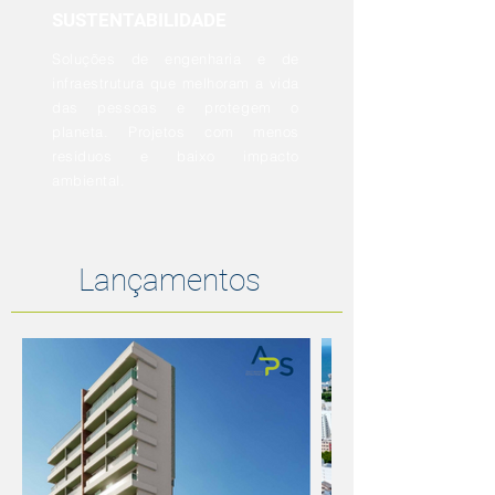
SUSTENTABILIDADE
Soluções de engenharia e de
infraestrutura que melhoram a vida
das pessoas e protegem o
planeta. Projetos com menos
resíduos e baixo impacto
ambiental.
Lançamentos